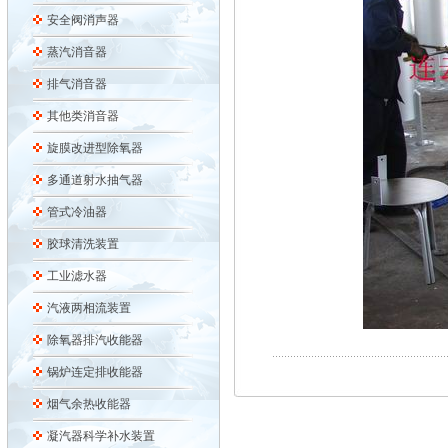
安全阀消声器
蒸汽消音器
排气消音器
其他类消音器
旋膜改进型除氧器
多通道射水抽气器
管式冷油器
胶球清洗装置
工业滤水器
汽液两相流装置
除氧器排汽收能器
锅炉连定排收能器
烟气余热收能器
凝汽器科学补水装置