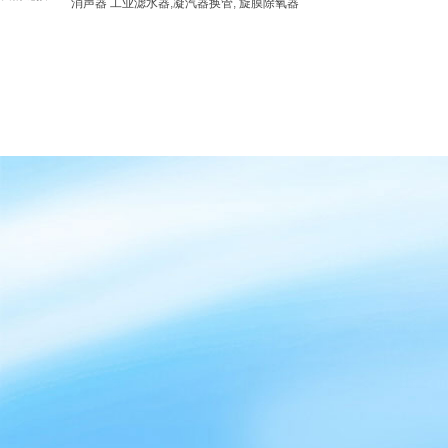
消声器
工业滤水器
,
凝汽器换管
,
旋膜除氧器