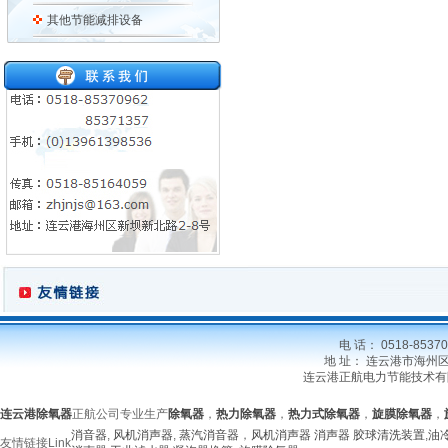
其他节能减排设备
电 话： 0518-85370
地 址： 连云港市海州区新坝
连云港正航电力节能技术有
连云港除氧器
正航公司专业生产
除氧器
，
热力除氧器
，
热力式除氧器
，
旋膜除氧器
，
消音器
,
风机消声器
,
蒸汽消音器
，
风机消声器
消声器
胶球清洗装置
,
油
友情链接
Link