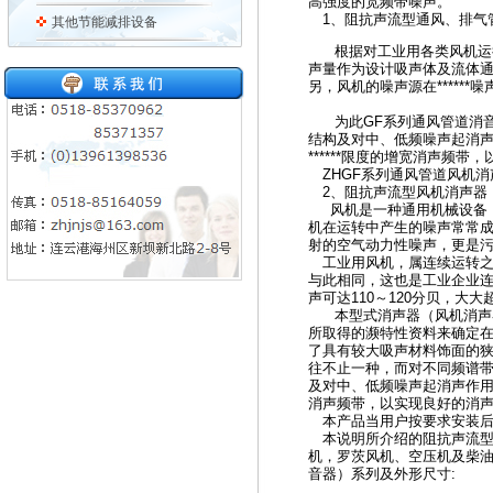
高强度的宽频带噪声。
1、阻抗声流型通风、排气
其他节能减排设备
根据对工业用各类风机运行
声量作为设计吸声体及流体
另，风机的噪声源在****
为此GF系列通风管道消音
结构及对中、低频噪声起消
******限度的增宽消声频
ZHGF系列通风管道风机
2、阻抗声流型风机消声器
风机是一种通用机械设备，
机在运转中产生的噪声常常
射的空气动力性噪声，更是
工业用风机，属连续运转之设
与此相同，这也是工业企业
声可达110～120分贝，
本型式消声器（风机消声器
所取得的濒特性资料来确定
了具有较大吸声材料饰面的狭
往不止一种，而对不同频谱
及对中、低频噪声起消声作用
消声频带，以实现良好的消
本产品当用户按要求安装后，
本说明所介绍的阻抗声流型
机，罗茨风机、空压机及柴
音器）系列及外形尺寸: