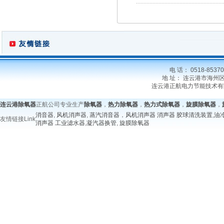
电 话： 0518-85370
地 址： 连云港市海州区新坝
连云港正航电力节能技术有
连云港除氧器
正航公司专业生产
除氧器
，
热力除氧器
，
热力式除氧器
，
旋膜除氧器
，
消音器
,
风机消声器
,
蒸汽消音器
，
风机消声器
消声器
胶球清洗装置
,
油
友情链接
Link
消声器
工业滤水器
,
凝汽器换管
,
旋膜除氧器