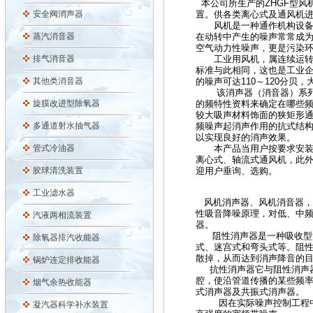
本公司所生产的ZHGF型风
安全阀消声器
置。供各类离心式及通风机
风机是一种通作机构设备，
蒸汽消音器
在动转中产生的噪声常常成
空气动力性噪声，更是污染
排气消音器
工业用风机，属连续运转之设
标准与此相同，这也是工业
其他类消音器
的噪声可达110～120分贝
该消声器（消音器）系列产
旋膜改进型除氧器
的频特性资料来确定在哪些
较大吸声材料饰面的狭矩形
多通道射水抽气器
频噪声起消声作用的抗式结构
以实现良好的消声效果。
管式冷油器
本产品当用户按要求安装后
离心式、轴流式通风机，此
胶球清洗装置
迎用户垂询、选购。
工业滤水器
风机消声器、风机消音器，
性吸音降噪原理，对低、中
汽液两相流装置
器。
阻性消声器是一种吸收型消
除氧器排汽收能器
式、迷宫式和弯头式等。阻
散掉，从而达到消声降音的
锅炉连定排收能器
抗性消声器它与阻性消声器
腔，使沿管道传播的某些频
烟气余热收能器
式消声器及共振式消声器。
因在实际噪声控制工程中，
凝汽器科学补水装置