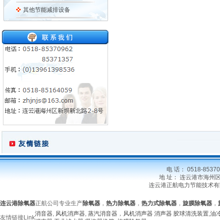
其他节能减排设备
电 话： 0518-85370
地 址： 连云港市海州区新坝
连云港正航电力节能技术有
连云港除氧器
正航公司专业生产
除氧器
，
热力除氧器
，
热力式除氧器
，
旋膜除氧器
，
消音器
,
风机消声器
,
蒸汽消音器
，
风机消声器
消声器
胶球清洗装置
,
油
友情链接
Link