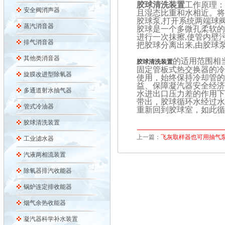
胶球清洗装置
工作原理：
安全阀消声器
且湿态比重和水相近。将
胶球泵,打开系统两端球
蒸汽消音器
胶球是一个多微孔柔软的
进行一次抹擦,使管内壁
排气消音器
把胶球分离出来,由胶球
其他类消音器
的适用范围相
胶球清洗装置
固定管板式热交换器的
旋膜改进型除氧器
使用，始终保持冷却管
益、保障凝汽器安全经
多通道射水抽气器
水进出口压力差的作用
带出，胶球循环水经过
管式冷油器
重新回到胶球室，如此
胶球清洗装置
上一篇：
飞灰取样器也可用抽气
工业滤水器
汽液两相流装置
除氧器排汽收能器
锅炉连定排收能器
烟气余热收能器
凝汽器科学补水装置