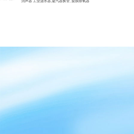
消声器
工业滤水器
,
凝汽器换管
,
旋膜除氧器