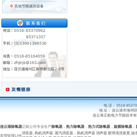
其他节能减排设备
电 话： 0518-85370
地 址： 连云港市海州区新坝
连云港正航电力节能技术有
连云港除氧器
正航公司专业生产
除氧器
，
热力除氧器
，
热力式除氧器
，
旋膜除氧器
，
消音器
,
风机消声器
,
蒸汽消音器
，
风机消声器
消声器
胶球清洗装置
,
油
友情链接
Link