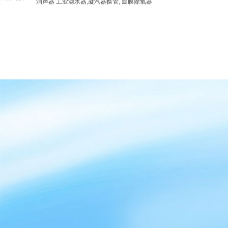
消声器
工业滤水器
,
凝汽器换管
,
旋膜除氧器