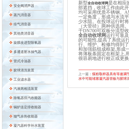
新型
是在相应
全自动收球网
安全阀消声器
部遮挡，收球工作由此
均可采用优质不锈钢。A
蒸汽消音器
一定角度，形成与水流平
少水阻。在投球运行时将
排气消音器
（大管径）两种供选用。
于DN700可双板分流型
其他类消音器
全自动收球网
运行可靠及
的可能性,提高了系统运
旋膜改进型除氧器
行、维护、检修均得到了
和加强筋组成框架,形成
多通道射水抽气器
将薄板条固定在框架上,
很容易地进行校正或更换
管式冷油器
胶球清洗装置
上一篇：
煤粉取样器具有等速调
水中可能堵塞凝汽器管板与胶球
工业滤水器
汽液两相流装置
除氧器排汽收能器
锅炉连定排收能器
烟气余热收能器
凝汽器科学补水装置